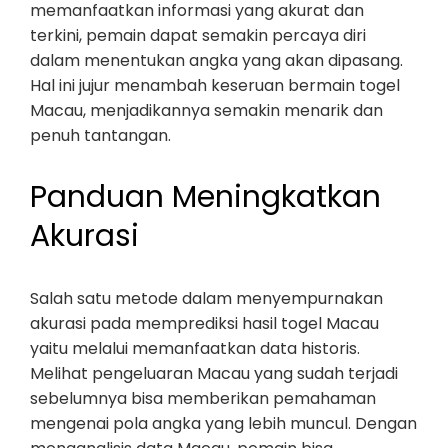
memanfaatkan informasi yang akurat dan
terkini, pemain dapat semakin percaya diri
dalam menentukan angka yang akan dipasang.
Hal ini jujur menambah keseruan bermain togel
Macau, menjadikannya semakin menarik dan
penuh tantangan.
Panduan Meningkatkan
Akurasi
Salah satu metode dalam menyempurnakan
akurasi pada memprediksi hasil togel Macau
yaitu melalui memanfaatkan data historis.
Melihat pengeluaran Macau yang sudah terjadi
sebelumnya bisa memberikan pemahaman
mengenai pola angka yang lebih muncul. Dengan