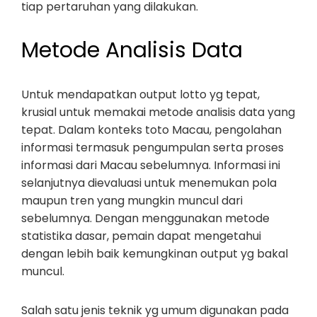
tiap pertaruhan yang dilakukan.
Metode Analisis Data
Untuk mendapatkan output lotto yg tepat,
krusial untuk memakai metode analisis data yang
tepat. Dalam konteks toto Macau, pengolahan
informasi termasuk pengumpulan serta proses
informasi dari Macau sebelumnya. Informasi ini
selanjutnya dievaluasi untuk menemukan pola
maupun tren yang mungkin muncul dari
sebelumnya. Dengan menggunakan metode
statistika dasar, pemain dapat mengetahui
dengan lebih baik kemungkinan output yg bakal
muncul.
Salah satu jenis teknik yg umum digunakan pada