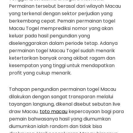
Permainan tersebut berasal dari wilayah Macau
yang terkenal dengan sektor perjudian yang
berkembang cepat. Pemain permainan togel
Macau Togel memprediksi nomor yang akan
keluar pada hasil pengundian yang
diselenggarakan dalam periode tetap. Adanya
permainan togel Macau Togel sudah menarik
ketertarikan banyak orang akibat ragam dan
kesempatan yang tinggi untuk mendapatkan
profit yang cukup menarik.
Tahapan pengundian permainan togel Macau
dilakukan dengan sangat transparan melalui
tayangan langsung, dikenal disebut sebutan live
draw Macau.
toto macau
kepercayaan bagi para
pemain bahwasanya hasil yang diumumkan
diumumkan ialah random dan tidak bisa