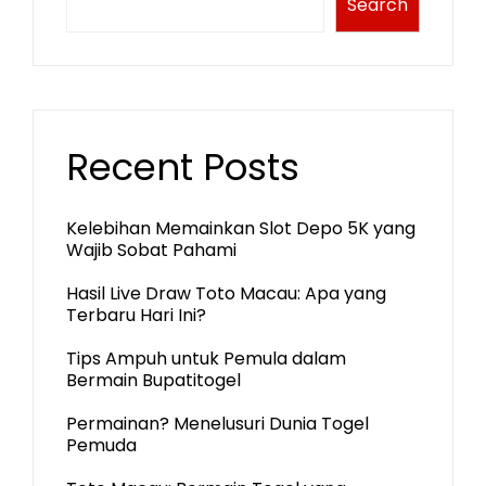
Search
Recent Posts
Kelebihan Memainkan Slot Depo 5K yang
Wajib Sobat Pahami
Hasil Live Draw Toto Macau: Apa yang
Terbaru Hari Ini?
Tips Ampuh untuk Pemula dalam
Bermain Bupatitogel
Permainan? Menelusuri Dunia Togel
Pemuda