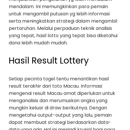
mendalam. Ini memungkinkan para pemain
untuk mengambil putusan yg lebih informasi
serta meningkatkan strategi dalam mengambil
pertaruhan. Melalui perpaduan teknik analisis
yang tepat, hasil lotto yang tepat bisa diketahui
dana lebih mudah mudah.
Hasil Result Lottery
Setiap pecinta togel tentu menantikan hasil
result terakhir dari toto Macau. Informasi
mengenai result Macau amat diperlukan untuk
menganalisis dan merumuskan angka yang
mungkin keluar di draw berikutnya. Dengan
mengetahui output-output yang lalu, pemain
dapat membuat strategi berdasarkan data-
data yang ada. Hal ini menjadi krusial bagi para