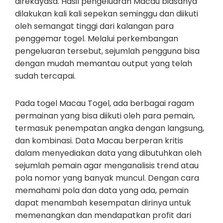
direkayasa. Hasil pengeluaran Macau biasanya
dilakukan kali kali sepekan seminggu dan diikuti
oleh semangat tinggi dari kalangan para
penggemar togel. Melalui perkembangan
pengeluaran tersebut, sejumlah pengguna bisa
dengan mudah memantau output yang telah
sudah tercapai.
Pada togel Macau Togel, ada berbagai ragam
permainan yang bisa diikuti oleh para pemain,
termasuk penempatan angka dengan langsung,
dan kombinasi. Data Macau berperan kritis
dalam menyediakan data yang dibutuhkan oleh
sejumlah pemain agar menganalisis trend atau
pola nomor yang banyak muncul. Dengan cara
memahami pola dan data yang ada, pemain
dapat menambah kesempatan dirinya untuk
memenangkan dan mendapatkan profit dari