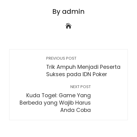
By admin
PREVIOUS POST
Trik Ampuh Menjadi Peserta
Sukses pada IDN Poker
NEXT POST
Kuda Togel: Game Yang
Berbeda yang Wajib Harus
Anda Coba