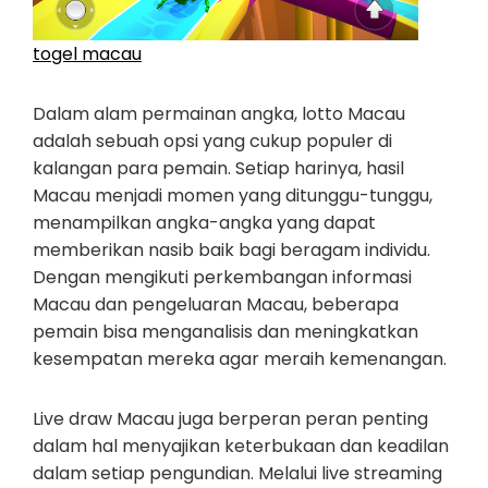
togel macau
Dalam alam permainan angka, lotto Macau
adalah sebuah opsi yang cukup populer di
kalangan para pemain. Setiap harinya, hasil
Macau menjadi momen yang ditunggu-tunggu,
menampilkan angka-angka yang dapat
memberikan nasib baik bagi beragam individu.
Dengan mengikuti perkembangan informasi
Macau dan pengeluaran Macau, beberapa
pemain bisa menganalisis dan meningkatkan
kesempatan mereka agar meraih kemenangan.
Live draw Macau juga berperan peran penting
dalam hal menyajikan keterbukaan dan keadilan
dalam setiap pengundian. Melalui live streaming