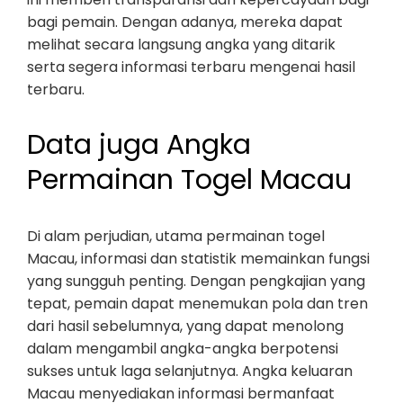
bagi pemain. Dengan adanya, mereka dapat
melihat secara langsung angka yang ditarik
serta segera informasi terbaru mengenai hasil
terbaru.
Data juga Angka
Permainan Togel Macau
Di alam perjudian, utama permainan togel
Macau, informasi dan statistik memainkan fungsi
yang sungguh penting. Dengan pengkajian yang
tepat, pemain dapat menemukan pola dan tren
dari hasil sebelumnya, yang dapat menolong
dalam mengambil angka-angka berpotensi
sukses untuk laga selanjutnya. Angka keluaran
Macau menyediakan informasi bermanfaat