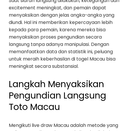
Saat siaran langsung dilakukan, ketegangan dan
excitement meningkat, dan pemain dapat
menyaksikan dengan jelas angka-angka yang
diundi. Hal ini memberikan kepercayaan lebih
kepada para pemain, karena mereka bisa
menyaksikan proses pengundian secara
langsung tanpa adanya manipulasi. Dengan
memanfaatkan data dan statistik ini, peluang
untuk meraih keberhasilan di togel Macau bisa
meningkat secara substansial.
Langkah Menyaksikan
Pengundian Langsung
Toto Macau
Mengikuti live draw Macau adalah metode yang