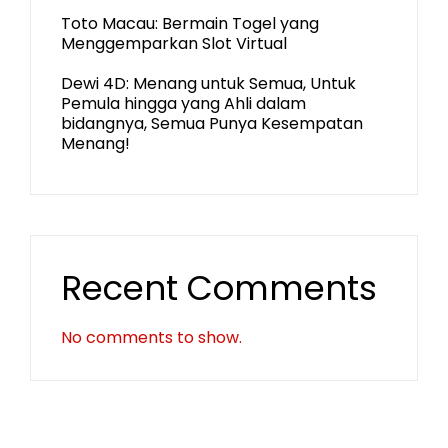
Toto Macau: Bermain Togel yang
Menggemparkan Slot Virtual
Dewi 4D: Menang untuk Semua, Untuk
Pemula hingga yang Ahli dalam
bidangnya, Semua Punya Kesempatan
Menang!
Recent Comments
No comments to show.