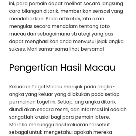
ini, para pemain dapat melihat secara langsung
cara bilangan ditarik, memberikan sensasi yang
mendebarkan. Pada artikel ini, kita akan
mengulas secara mendalam tentang toto
macau dan sebagaimana strategi yang pas
dapat menghasilkan anda menyusul jejak angka
sukses. Mari sama-sama lihat bersama!
Pengertian Hasil Macau
Keluaran Togel Macau merujuk pada angka-
angka yang keluar yang dilakukan pada setiap
permainan togel ini. Setiap, ang angka ditarik
diundi akan secara resmi, dan informasi ini adalah
sangatlah krusial bagi para pemain lotere.
Mereka menunggu hasil keluaran tersebut
sebagai untuk mengetahui apakah mereka