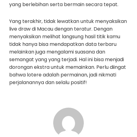
yang berlebihan serta bermain secara tepat.
Yang terakhir, tidak lewatkan untuk menyaksikan
live draw di Macau dengan teratur. Dengan
menyaksikan melihat langsung hasil titik kamu
tidak hanya bisa mendapatkan data terbaru
melainkan juga mengalami suasana dan
semangat yang yang terjadi. Hal ini bisa menjadi
dorongan ekstra untuk memainkan. Perlu diingat
bahwa lotere adalah permainan, jadi nikmati
perjalanannya dan selalu positif!