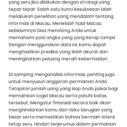
yang seru jika dilakukan dengan strategi yang
tepat tepat. Salah satu kunci kesuksesan ialah
melakukan penelitian yang mendalam tentang
informasi di Macau. Menelaah hasil Macau
sebelumnya bisa menolong Anda untuk
memahami pola angka yang yang kerap tampil.
Dengan menggunakan data ini, kamu dapat
menghasilkan prediksi yang lebih akurat dan
meningkatkan peluang meraih keberhasilan.
Di samping menganalisis informasi, penting juga
untuk menyusun anggaran permainan Anda.
Tetapkan jumlah uang yang siap Anda pakai bagi
memainkan togel Macau serta patuhi batas
tersebut. Mengatur finansial secara baik akan
menghindarkan kamu dari risiko kerugian yang
besar serta memastikan bahwa bermain lotere
tetap seru. Hindari terjerumus dalam permainan