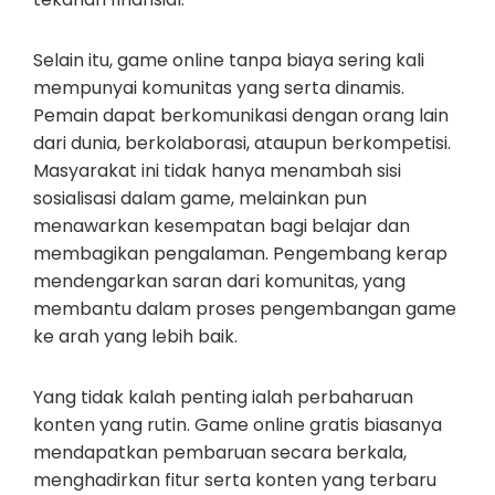
Selain itu, game online tanpa biaya sering kali
mempunyai komunitas yang serta dinamis.
Pemain dapat berkomunikasi dengan orang lain
dari dunia, berkolaborasi, ataupun berkompetisi.
Masyarakat ini tidak hanya menambah sisi
sosialisasi dalam game, melainkan pun
menawarkan kesempatan bagi belajar dan
membagikan pengalaman. Pengembang kerap
mendengarkan saran dari komunitas, yang
membantu dalam proses pengembangan game
ke arah yang lebih baik.
Yang tidak kalah penting ialah perbaharuan
konten yang rutin. Game online gratis biasanya
mendapatkan pembaruan secara berkala,
menghadirkan fitur serta konten yang terbaru