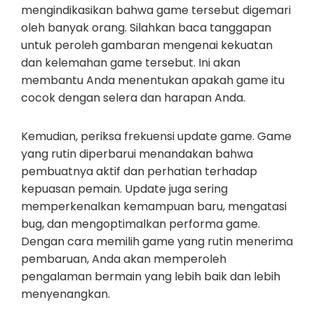
mengindikasikan bahwa game tersebut digemari
oleh banyak orang. Silahkan baca tanggapan
untuk peroleh gambaran mengenai kekuatan
dan kelemahan game tersebut. Ini akan
membantu Anda menentukan apakah game itu
cocok dengan selera dan harapan Anda.
Kemudian, periksa frekuensi update game. Game
yang rutin diperbarui menandakan bahwa
pembuatnya aktif dan perhatian terhadap
kepuasan pemain. Update juga sering
memperkenalkan kemampuan baru, mengatasi
bug, dan mengoptimalkan performa game.
Dengan cara memilih game yang rutin menerima
pembaruan, Anda akan memperoleh
pengalaman bermain yang lebih baik dan lebih
menyenangkan.