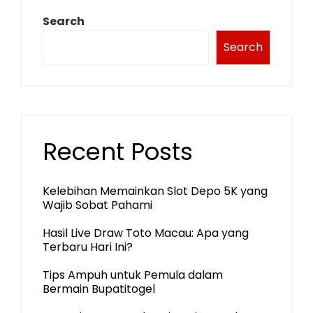
Search
Search
Recent Posts
Kelebihan Memainkan Slot Depo 5K yang
Wajib Sobat Pahami
Hasil Live Draw Toto Macau: Apa yang
Terbaru Hari Ini?
Tips Ampuh untuk Pemula dalam
Bermain Bupatitogel