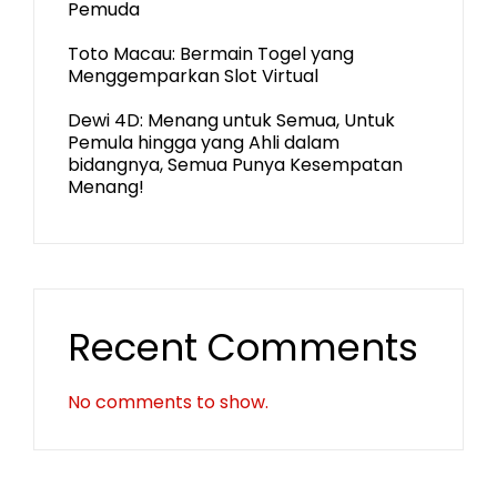
Pemuda
Toto Macau: Bermain Togel yang
Menggemparkan Slot Virtual
Dewi 4D: Menang untuk Semua, Untuk
Pemula hingga yang Ahli dalam
bidangnya, Semua Punya Kesempatan
Menang!
Recent Comments
No comments to show.