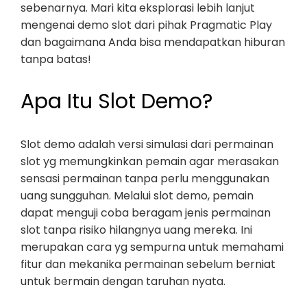
sebenarnya. Mari kita eksplorasi lebih lanjut
mengenai demo slot dari pihak Pragmatic Play
dan bagaimana Anda bisa mendapatkan hiburan
tanpa batas!
Apa Itu Slot Demo?
Slot demo adalah versi simulasi dari permainan
slot yg memungkinkan pemain agar merasakan
sensasi permainan tanpa perlu menggunakan
uang sungguhan. Melalui slot demo, pemain
dapat menguji coba beragam jenis permainan
slot tanpa risiko hilangnya uang mereka. Ini
merupakan cara yg sempurna untuk memahami
fitur dan mekanika permainan sebelum berniat
untuk bermain dengan taruhan nyata.