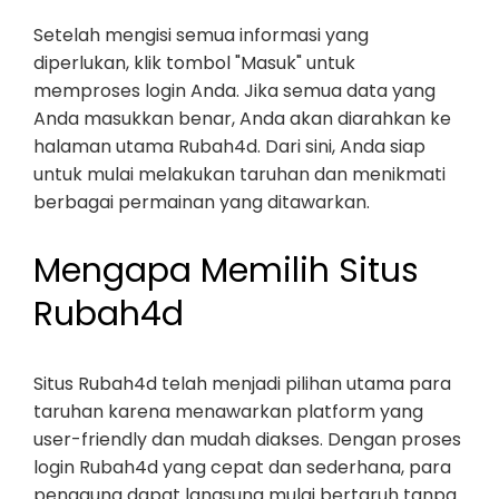
Setelah mengisi semua informasi yang
diperlukan, klik tombol "Masuk" untuk
memproses login Anda. Jika semua data yang
Anda masukkan benar, Anda akan diarahkan ke
halaman utama Rubah4d. Dari sini, Anda siap
untuk mulai melakukan taruhan dan menikmati
berbagai permainan yang ditawarkan.
Mengapa Memilih Situs
Rubah4d
Situs Rubah4d telah menjadi pilihan utama para
taruhan karena menawarkan platform yang
user-friendly dan mudah diakses. Dengan proses
login Rubah4d yang cepat dan sederhana, para
pengguna dapat langsung mulai bertaruh tanpa