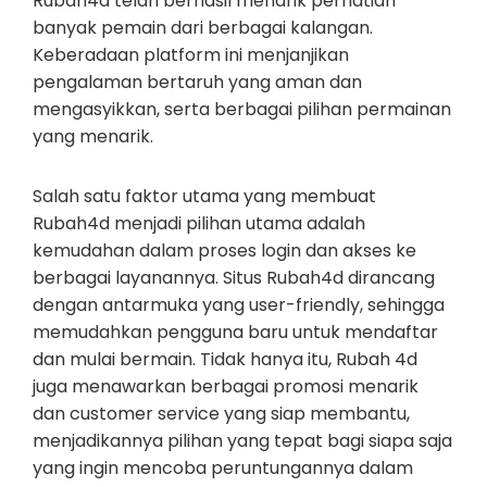
Rubah4d telah berhasil menarik perhatian
banyak pemain dari berbagai kalangan.
Keberadaan platform ini menjanjikan
pengalaman bertaruh yang aman dan
mengasyikkan, serta berbagai pilihan permainan
yang menarik.
Salah satu faktor utama yang membuat
Rubah4d menjadi pilihan utama adalah
kemudahan dalam proses login dan akses ke
berbagai layanannya. Situs Rubah4d dirancang
dengan antarmuka yang user-friendly, sehingga
memudahkan pengguna baru untuk mendaftar
dan mulai bermain. Tidak hanya itu, Rubah 4d
juga menawarkan berbagai promosi menarik
dan customer service yang siap membantu,
menjadikannya pilihan yang tepat bagi siapa saja
yang ingin mencoba peruntungannya dalam