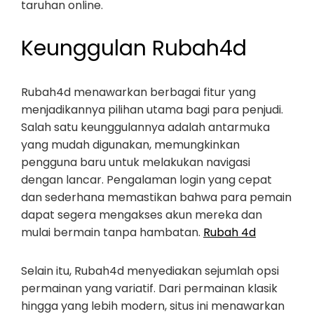
taruhan online.
Keunggulan Rubah4d
Rubah4d menawarkan berbagai fitur yang
menjadikannya pilihan utama bagi para penjudi.
Salah satu keunggulannya adalah antarmuka
yang mudah digunakan, memungkinkan
pengguna baru untuk melakukan navigasi
dengan lancar. Pengalaman login yang cepat
dan sederhana memastikan bahwa para pemain
dapat segera mengakses akun mereka dan
mulai bermain tanpa hambatan.
Rubah 4d
Selain itu, Rubah4d menyediakan sejumlah opsi
permainan yang variatif. Dari permainan klasik
hingga yang lebih modern, situs ini menawarkan