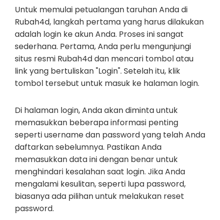
Untuk memulai petualangan taruhan Anda di
Rubah4d, langkah pertama yang harus dilakukan
adalah login ke akun Anda. Proses ini sangat
sederhana. Pertama, Anda perlu mengunjungi
situs resmi Rubah4d dan mencari tombol atau
link yang bertuliskan "Login". Setelah itu, klik
tombol tersebut untuk masuk ke halaman login.
Di halaman login, Anda akan diminta untuk
memasukkan beberapa informasi penting
seperti username dan password yang telah Anda
daftarkan sebelumnya. Pastikan Anda
memasukkan data ini dengan benar untuk
menghindari kesalahan saat login. Jika Anda
mengalami kesulitan, seperti lupa password,
biasanya ada pilihan untuk melakukan reset
password.