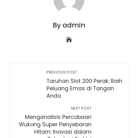
By admin
PREVIOUS POST
Taruhan Slot 200 Perak: Raih
Peluang Emas di Tangan
Anda
NEXT POST
Menganalisis Percobaan
Wukong Super Penyebaran
Hitam: Inovasi dalam