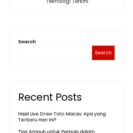
Teknologi Terkini
Search
Search
Recent Posts
Hasil Live Draw Toto Macau: Apa yang
Terbaru Hari Ini?
Tips Ampuh untuk Pemula dalam