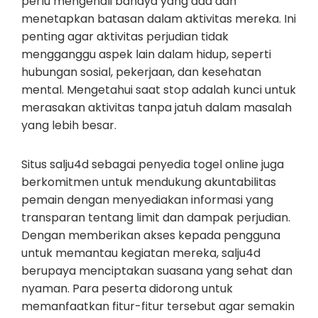
perlu mengenali bahaya yang ada dan
menetapkan batasan dalam aktivitas mereka. Ini
penting agar aktivitas perjudian tidak
mengganggu aspek lain dalam hidup, seperti
hubungan sosial, pekerjaan, dan kesehatan
mental. Mengetahui saat stop adalah kunci untuk
merasakan aktivitas tanpa jatuh dalam masalah
yang lebih besar.
Situs salju4d sebagai penyedia togel online juga
berkomitmen untuk mendukung akuntabilitas
pemain dengan menyediakan informasi yang
transparan tentang limit dan dampak perjudian.
Dengan memberikan akses kepada pengguna
untuk memantau kegiatan mereka, salju4d
berupaya menciptakan suasana yang sehat dan
nyaman. Para peserta didorong untuk
memanfaatkan fitur-fitur tersebut agar semakin