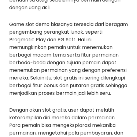
dengan uang asli.
Game slot demo biasanya tersedia dari beragam
pengembang perangkat lunak, seperti
Pragmatic Play dan PG Soft. Hal ini
memungkinkan pemain untuk menemukan
berbagai macam tema serta fitur permainan
berbeda-beda dengan tujuan pemain dapat
menemukan permainan yang dengan preferensi
mereka. Selain itu, slot gratis ini sering dilengkapi
berbagai fitur bonus dan putaran gratis sehingga
menjadikan proses bermain jadi lebih seru.
Dengan akun slot gratis, user dapat melatih
keterampilan diri mereka dalam permainan.
Para pemain bisa mengeksplorasi mekanika
permainan, mengetahui pola pembayaran, dan