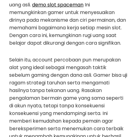
uang asli.
demo slot spaceman
Ini
memungkinkan gamer untuk menyesuaikan
dirinya pada mekanisme dan ciri permainan, dan
memahami bagaimana kerja setiap mesin slot.
Dengan cara ini, kemungkinan rugi uang saat
belajar dapat dikurangi dengan cara signifikan.
Selain itu, account percobaan pun merupakan
alat yang ideal sebagai mengasah taktik
sebelum gaming dengan dana asli. Gamer bisa uji
ragam strategi taruhan serta mengamati
hasilnya tanpa tekanan uang. Rasakan
pengalaman bermain game yang sama seperti
di akun nyata, tetapi tanpa konsekuensi
konsekuensi yang mendampingi serta. Ini
memberi kemudahan kepada pemain agar
bereksperimen serta menemukan cara terbaik
untuk menambah kemungkinan untuk berhasil.