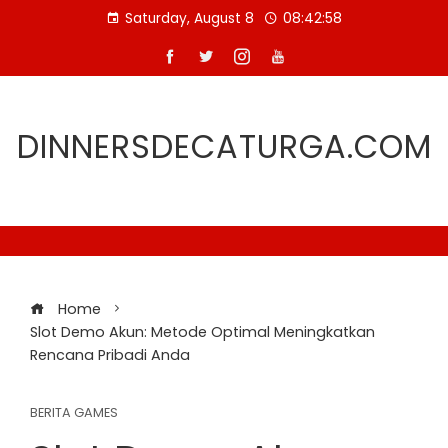
Skip
Saturday, August 8
08:42:58
to
content
DINNERSDECATURGA.COM
Home
Slot Demo Akun: Metode Optimal Meningkatkan
Rencana Pribadi Anda
BERITA GAMES