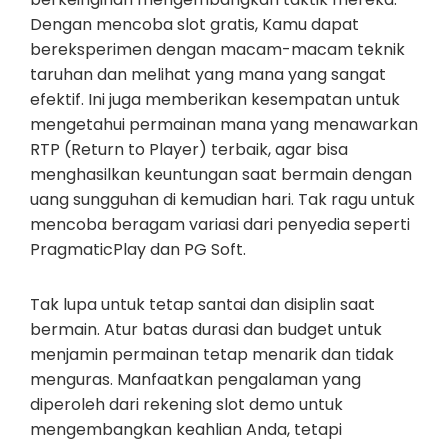
Dengan mencoba slot gratis, Kamu dapat
bereksperimen dengan macam-macam teknik
taruhan dan melihat yang mana yang sangat
efektif. Ini juga memberikan kesempatan untuk
mengetahui permainan mana yang menawarkan
RTP (Return to Player) terbaik, agar bisa
menghasilkan keuntungan saat bermain dengan
uang sungguhan di kemudian hari. Tak ragu untuk
mencoba beragam variasi dari penyedia seperti
PragmaticPlay dan PG Soft.
Tak lupa untuk tetap santai dan disiplin saat
bermain. Atur batas durasi dan budget untuk
menjamin permainan tetap menarik dan tidak
menguras. Manfaatkan pengalaman yang
diperoleh dari rekening slot demo untuk
mengembangkan keahlian Anda, tetapi