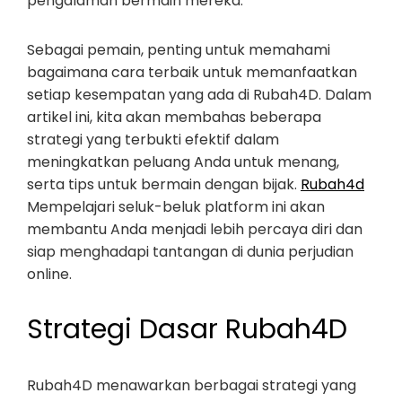
pengalaman bermain mereka.
Sebagai pemain, penting untuk memahami
bagaimana cara terbaik untuk memanfaatkan
setiap kesempatan yang ada di Rubah4D. Dalam
artikel ini, kita akan membahas beberapa
strategi yang terbukti efektif dalam
meningkatkan peluang Anda untuk menang,
serta tips untuk bermain dengan bijak.
Rubah4d
Mempelajari seluk-beluk platform ini akan
membantu Anda menjadi lebih percaya diri dan
siap menghadapi tantangan di dunia perjudian
online.
Strategi Dasar Rubah4D
Rubah4D menawarkan berbagai strategi yang