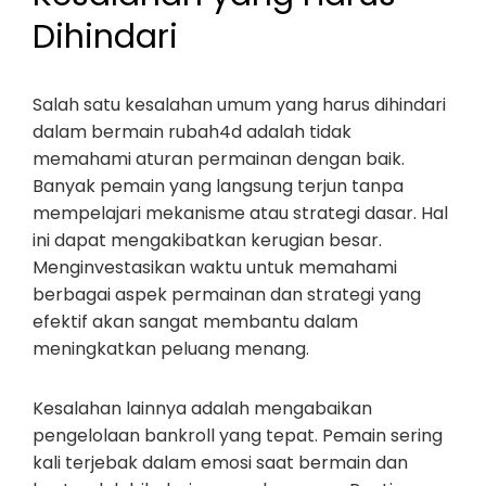
Dihindari
Salah satu kesalahan umum yang harus dihindari
dalam bermain rubah4d adalah tidak
memahami aturan permainan dengan baik.
Banyak pemain yang langsung terjun tanpa
mempelajari mekanisme atau strategi dasar. Hal
ini dapat mengakibatkan kerugian besar.
Menginvestasikan waktu untuk memahami
berbagai aspek permainan dan strategi yang
efektif akan sangat membantu dalam
meningkatkan peluang menang.
Kesalahan lainnya adalah mengabaikan
pengelolaan bankroll yang tepat. Pemain sering
kali terjebak dalam emosi saat bermain dan