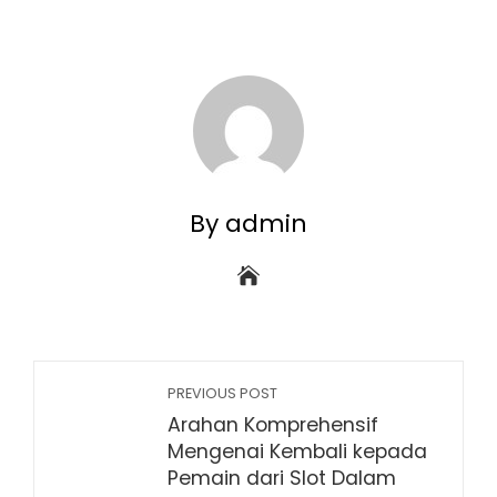
By admin
PREVIOUS POST
Arahan Komprehensif
Mengenai Kembali kepada
Pemain dari Slot Dalam