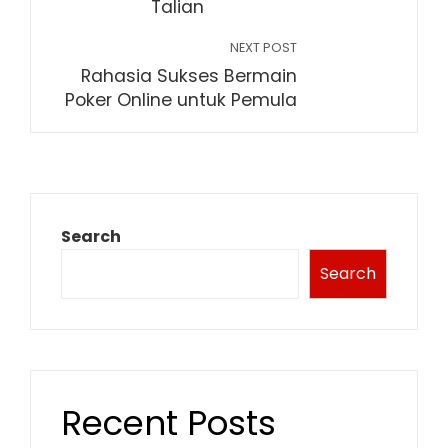
Talian
NEXT POST
Rahasia Sukses Bermain
Poker Online untuk Pemula
Search
Search
Recent Posts