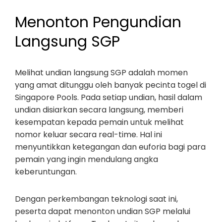
Menonton Pengundian
Langsung SGP
Melihat undian langsung SGP adalah momen
yang amat ditunggu oleh banyak pecinta togel di
Singapore Pools. Pada setiap undian, hasil dalam
undian disiarkan secara langsung, memberi
kesempatan kepada pemain untuk melihat
nomor keluar secara real-time. Hal ini
menyuntikkan ketegangan dan euforia bagi para
pemain yang ingin mendulang angka
keberuntungan.
Dengan perkembangan teknologi saat ini,
peserta dapat menonton undian SGP melalui