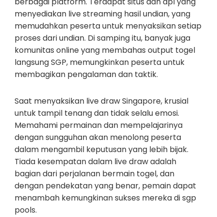
berbagai platform. Terdapat situs dan apl yang
menyediakan live streaming hasil undian, yang
memudahkan peserta untuk menyaksikan setiap
proses dari undian. Di samping itu, banyak juga
komunitas online yang membahas output togel
langsung SGP, memungkinkan peserta untuk
membagikan pengalaman dan taktik.
Saat menyaksikan live draw Singapore, krusial
untuk tampil tenang dan tidak selalu emosi.
Memahami permainan dan mempelajarinya
dengan sungguhan akan menolong peserta
dalam mengambil keputusan yang lebih bijak.
Tiada kesempatan dalam live draw adalah
bagian dari perjalanan bermain togel, dan
dengan pendekatan yang benar, pemain dapat
menambah kemungkinan sukses mereka di sgp
pools.