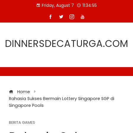
Skip
Friday, August 7
11:34:55
to
content
DINNERSDECATURGA.COM
Home
Rahasia Sukses Bermain Lottery Singapore SGP di
Singapore Pools
BERITA GAMES