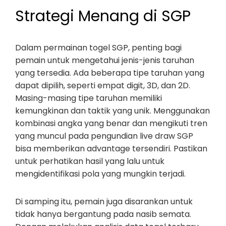
Strategi Menang di SGP
Dalam permainan togel SGP, penting bagi
pemain untuk mengetahui jenis-jenis taruhan
yang tersedia. Ada beberapa tipe taruhan yang
dapat dipilih, seperti empat digit, 3D, dan 2D.
Masing-masing tipe taruhan memiliki
kemungkinan dan taktik yang unik. Menggunakan
kombinasi angka yang benar dan mengikuti tren
yang muncul pada pengundian live draw SGP
bisa memberikan advantage tersendiri. Pastikan
untuk perhatikan hasil yang lalu untuk
mengidentifikasi pola yang mungkin terjadi.
Di samping itu, pemain juga disarankan untuk
tidak hanya bergantung pada nasib semata.