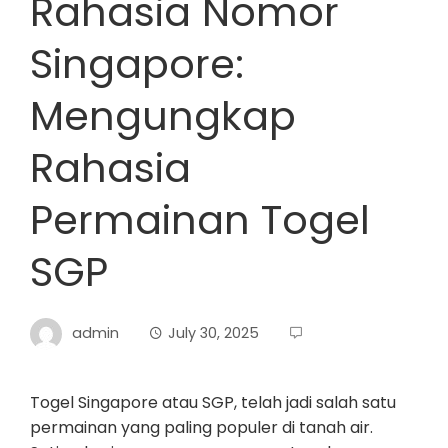
Rahasia Nomor
Singapore:
Mengungkap
Rahasia
Permainan Togel
SGP
admin
July 30, 2025
Togel Singapore atau SGP, telah jadi salah satu
permainan yang paling populer di tanah air.