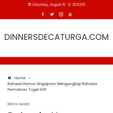
Skip
Saturday, August 8
20:52:51
to
content
DINNERSDECATURGA.COM
Home
Rahasia Nomor Singapore: Mengungkap Rahasia
Permainan Togel SGP
BERITA GAMES