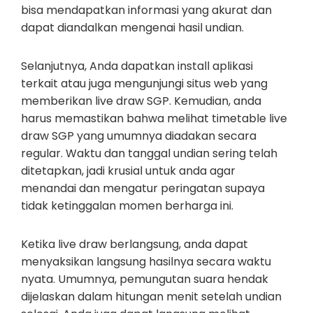
bisa mendapatkan informasi yang akurat dan
dapat diandalkan mengenai hasil undian.
Selanjutnya, Anda dapatkan install aplikasi
terkait atau juga mengunjungi situs web yang
memberikan live draw SGP. Kemudian, anda
harus memastikan bahwa melihat timetable live
draw SGP yang umumnya diadakan secara
regular. Waktu dan tanggal undian sering telah
ditetapkan, jadi krusial untuk anda agar
menandai dan mengatur peringatan supaya
tidak ketinggalan momen berharga ini.
Ketika live draw berlangsung, anda dapat
menyaksikan langsung hasilnya secara waktu
nyata. Umumnya, pemungutan suara hendak
dijelaskan dalam hitungan menit setelah undian