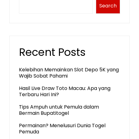
Search
Recent Posts
Kelebihan Memainkan Slot Depo 5K yang
Wajib Sobat Pahami
Hasil Live Draw Toto Macau: Apa yang
Terbaru Hari Ini?
Tips Ampuh untuk Pemula dalam
Bermain Bupatitogel
Permainan? Menelusuri Dunia Togel
Pemuda