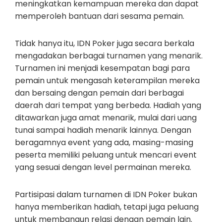
meningkatkan kemampuan mereka dan dapat
memperoleh bantuan dari sesama pemain.
Tidak hanya itu, IDN Poker juga secara berkala
mengadakan berbagai turnamen yang menarik.
Turnamen ini menjadi kesempatan bagi para
pemain untuk mengasah keterampilan mereka
dan bersaing dengan pemain dari berbagai
daerah dari tempat yang berbeda. Hadiah yang
ditawarkan juga amat menarik, mulai dari uang
tunai sampai hadiah menarik lainnya. Dengan
beragamnya event yang ada, masing-masing
peserta memiliki peluang untuk mencari event
yang sesuai dengan level permainan mereka.
Partisipasi dalam turnamen di IDN Poker bukan
hanya memberikan hadiah, tetapi juga peluang
untuk membangun relasi dengan pemain lain.