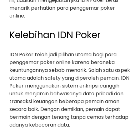
ini, tidaklah mengejutkan jika IDN Poker terus
menarik perhatian para penggemar poker
online.
Kelebihan IDN Poker
IDN Poker telah jadi pilihan utama bagi para
penggemar poker online karena beraneka
keuntungannya sebab menarik. Salah satu aspek
utama adalah safety yang diperoleh pemain. IDN
Poker menggunakan sistem enkripsi canggih
untuk menjamin bahwasanya data pribadi dan
transaksi keuangan beberapa pemain aman
secara baik. Dengan demikian, pemain dapat
bermain dengan tenang tanpa cemas terhadap
adanya kebocoran data.