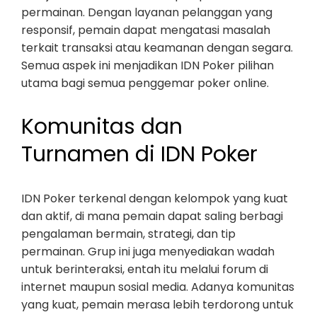
permainan. Dengan layanan pelanggan yang
responsif, pemain dapat mengatasi masalah
terkait transaksi atau keamanan dengan segara.
Semua aspek ini menjadikan IDN Poker pilihan
utama bagi semua penggemar poker online.
Komunitas dan
Turnamen di IDN Poker
IDN Poker terkenal dengan kelompok yang kuat
dan aktif, di mana pemain dapat saling berbagi
pengalaman bermain, strategi, dan tip
permainan. Grup ini juga menyediakan wadah
untuk berinteraksi, entah itu melalui forum di
internet maupun sosial media. Adanya komunitas
yang kuat, pemain merasa lebih terdorong untuk