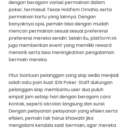
dengan beragam variasi permainan dalam
poker, termasuk Texas Hold’em Omaha, serta
permainan kartu yang lainnya. Dengan
banyaknya opsi, pemain bisa dengan mudah
mencari permainan sesuai sesuai preferensi
preferensi mereka sendiri. Selain itu, platform ini
juga memberikan event yang memiliki reward
menarik serta bisa meningkatkan pengalaman
bermain mereka.
Fitur bantuan pelanggan yang siap sedia menjadi
salah satu poin kuat IDN Poker. Staff dukungan
pelanggan siap membantu user dua puluh
empat jam setiap hari dengan beragam cara
kontak, seperti obrolan langsung dan surel.
Dengan pelayanan pelayanan yang efisien serta
efisien, pemain tak harus khawatir jika
mengalami kendala saat bermain, agar mereka