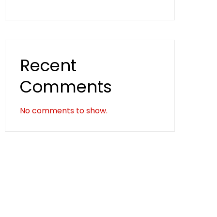
Recent
Comments
No comments to show.