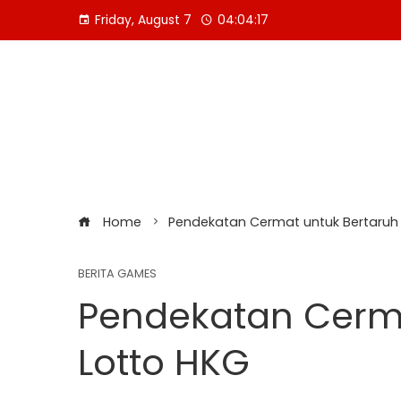
Skip
Friday, August 7
04:04:18
to
content
Home
Pendekatan Cermat untuk Bertaruh
BERITA GAMES
Pendekatan Cerma
Lotto HKG