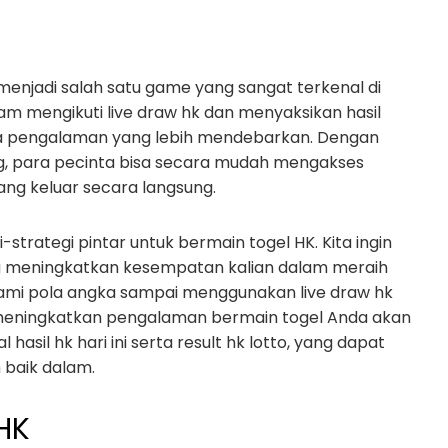
h menjadi salah satu game yang sangat terkenal di
am mengikuti live draw hk dan menyaksikan hasil
wa pengalaman yang lebih mendebarkan. Dengan
ng, para pecinta bisa secara mudah mengakses
ang keluar secara langsung.
strategi pintar untuk bermain togel HK. Kita ingin
ng meningkatkan kesempatan kalian dalam meraih
ami pola angka sampai menggunakan live draw hk
k meningkatkan pengalaman bermain togel Anda akan
 hasil hk hari ini serta result hk lotto, yang dapat
 baik dalam.
HK