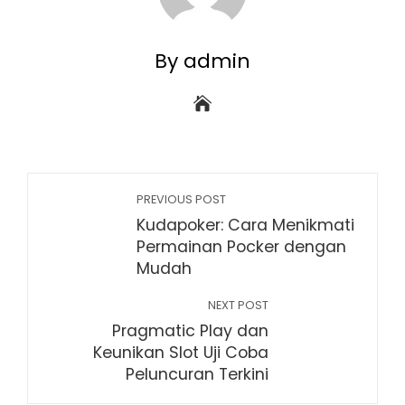
By admin
PREVIOUS POST
Kudapoker: Cara Menikmati
Permainan Pocker dengan
Mudah
NEXT POST
Pragmatic Play dan
Keunikan Slot Uji Coba
Peluncuran Terkini