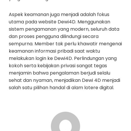
Aspek keamanan juga menjadi adalah fokus
utama pada website Dewi4D. Menggunakan
sistem pengamanan yang modern, seluruh data
dan proses pengguna dilindungi secara
sempurna. Member tak perlu khawatir mengenai
keamanan informasi pribadi saat waktu
melakukan login ke Dewi4D. Perlindungan yang
kokoh serta kebijakan privasi sangat tegas
menjamin bahwa pengalaman berjudi selalu
sehat dan nyaman, menjadikan Dewi 4D menjadi
salah satu pilihan handal di alam lotere digital.