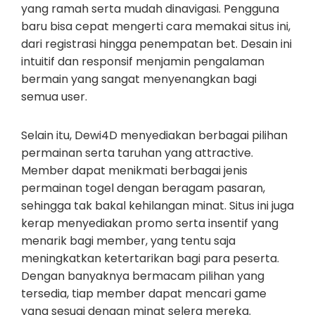
yang ramah serta mudah dinavigasi. Pengguna
baru bisa cepat mengerti cara memakai situs ini,
dari registrasi hingga penempatan bet. Desain ini
intuitif dan responsif menjamin pengalaman
bermain yang sangat menyenangkan bagi
semua user.
Selain itu, Dewi4D menyediakan berbagai pilihan
permainan serta taruhan yang attractive.
Member dapat menikmati berbagai jenis
permainan togel dengan beragam pasaran,
sehingga tak bakal kehilangan minat. Situs ini juga
kerap menyediakan promo serta insentif yang
menarik bagi member, yang tentu saja
meningkatkan ketertarikan bagi para peserta.
Dengan banyaknya bermacam pilihan yang
tersedia, tiap member dapat mencari game
yang sesuai dengan minat selera mereka.