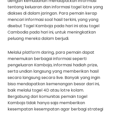
dengan kemudahan mendapatkan informasi
tentang keluaran dan informasi togel lotre yang
diakses di dalam jaringan. Para pemain kerap
mencari informasi soal hasil terkini, yang yang
disebut Togel Kamboja pada hari ini atau togel
Cambodia pada hari ini, untuk meningkatkan
peluang mereka dalam berjudi.
Melalui platform daring, para pemain dapat
menemukan berbagai informasi seperti
pengeluaran Kamboja, informasi hadiah prize,
serta undian langsung yang memberikan hasil
secara langsung secara live. Banyak yang ingin
bisa mendapatkan kemenangan besar dari ini,
baik melalui togel 4D atau lotre kolam.
Bergabung dari komunitas pemain togel
Kamboja tidak hanya saja memberikan
kesempatan kesempatan agar berbagi strategi