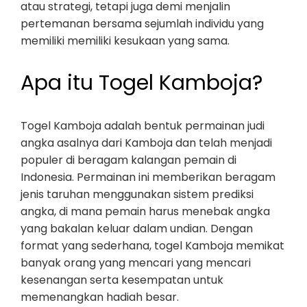
atau strategi, tetapi juga demi menjalin
pertemanan bersama sejumlah individu yang
memiliki memiliki kesukaan yang sama.
Apa itu Togel Kamboja?
Togel Kamboja adalah bentuk permainan judi
angka asalnya dari Kamboja dan telah menjadi
populer di beragam kalangan pemain di
Indonesia. Permainan ini memberikan beragam
jenis taruhan menggunakan sistem prediksi
angka, di mana pemain harus menebak angka
yang bakalan keluar dalam undian. Dengan
format yang sederhana, togel Kamboja memikat
banyak orang yang mencari yang mencari
kesenangan serta kesempatan untuk
memenangkan hadiah besar.