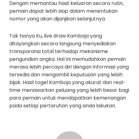
Dengan memantau hasil keluaran secara rutin,
pemain dapat lebih siap dalam menentukan
nomor yang akan dijanjikan selanjutnya.
Tak hanya itu, live draw Kamboja yang
ditayangkan secara langsung menyediakan
transparansi total terhadap mekanisme
pengundian angka. Hal ini memudahkan pemain
merasa lebih percaya diri dengan informasi yang
tersedia dan mengambil keputusan yang lebih
bijak. Hasil togel Kamboja yang akurat dan real-
time menawarkan peluang yang lebih besar bagi
para pemain untuk mendapatkan kemenangan
pada setiap pertaruhan yang anda lakukan.