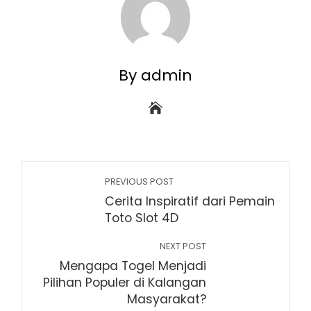
By admin
PREVIOUS POST
Cerita Inspiratif dari Pemain
Toto Slot 4D
NEXT POST
Mengapa Togel Menjadi
Pilihan Populer di Kalangan
Masyarakat?