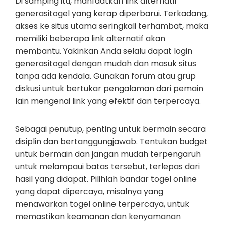
Di samping itu, manfaatkan link alternatif
generasitogel yang kerap diperbarui. Terkadang,
akses ke situs utama seringkali terhambat, maka
memiliki beberapa link alternatif akan
membantu. Yakinkan Anda selalu dapat login
generasitogel dengan mudah dan masuk situs
tanpa ada kendala. Gunakan forum atau grup
diskusi untuk bertukar pengalaman dari pemain
lain mengenai link yang efektif dan terpercaya.
Sebagai penutup, penting untuk bermain secara
disiplin dan bertanggungjawab. Tentukan budget
untuk bermain dan jangan mudah terpengaruh
untuk melampaui batas tersebut, terlepas dari
hasil yang didapat. Pilihlah bandar togel online
yang dapat dipercaya, misalnya yang
menawarkan togel online terpercaya, untuk
memastikan keamanan dan kenyamanan