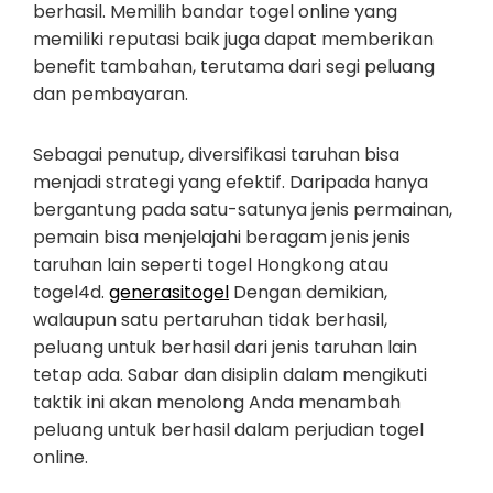
berhasil. Memilih bandar togel online yang
memiliki reputasi baik juga dapat memberikan
benefit tambahan, terutama dari segi peluang
dan pembayaran.
Sebagai penutup, diversifikasi taruhan bisa
menjadi strategi yang efektif. Daripada hanya
bergantung pada satu-satunya jenis permainan,
pemain bisa menjelajahi beragam jenis jenis
taruhan lain seperti togel Hongkong atau
togel4d.
generasitogel
Dengan demikian,
walaupun satu pertaruhan tidak berhasil,
peluang untuk berhasil dari jenis taruhan lain
tetap ada. Sabar dan disiplin dalam mengikuti
taktik ini akan menolong Anda menambah
peluang untuk berhasil dalam perjudian togel
online.