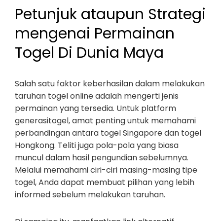
Petunjuk ataupun Strategi
mengenai Permainan
Togel Di Dunia Maya
Salah satu faktor keberhasilan dalam melakukan
taruhan togel online adalah mengerti jenis
permainan yang tersedia. Untuk platform
generasitogel, amat penting untuk memahami
perbandingan antara togel Singapore dan togel
Hongkong. Teliti juga pola-pola yang biasa
muncul dalam hasil pengundian sebelumnya.
Melalui memahami ciri-ciri masing-masing tipe
togel, Anda dapat membuat pilihan yang lebih
informed sebelum melakukan taruhan.