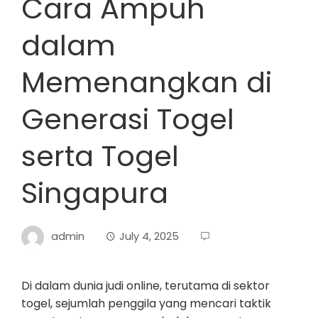
Cara Ampuh
dalam
Memenangkan di
Generasi Togel
serta Togel
Singapura
admin
July 4, 2025
Di dalam dunia judi online, terutama di sektor
togel, sejumlah penggila yang mencari taktik