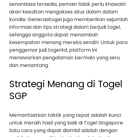
senantiasa tersedia, pemain tidak perlu khawatir
akan kesulitan mengakses situs dalam dalam
kondisi. Generasitogel juga memberikan sejumlah
informasi dan tips strategi dalam berjudi togel,
sehingga anggota dapat menambah
kesempatan menang mereka sendiri. Untuk para
penggemar judi togel4d, platform ini
menawarkan pengalaman bermain yang seru
dan menantang.
Strategi Menang di Togel
SGP
Memanfaatkan taktik yang tepat adalah kunci
untuk meraih hasil yang baik di Togel Singapore.
Satu cara yang dapat diambil adalah dengan