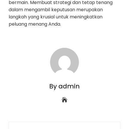
bermain. Membuat strategi dan tetap tenang
dalam mengambil keputusan merupakan
langkah yang krusial untuk meningkatkan
peluang menang Anda.
By admin