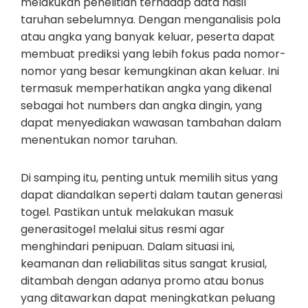
melakukan penelitian terhadap data hasil
taruhan sebelumnya. Dengan menganalisis pola
atau angka yang banyak keluar, peserta dapat
membuat prediksi yang lebih fokus pada nomor-
nomor yang besar kemungkinan akan keluar. Ini
termasuk memperhatikan angka yang dikenal
sebagai hot numbers dan angka dingin, yang
dapat menyediakan wawasan tambahan dalam
menentukan nomor taruhan.
Di samping itu, penting untuk memilih situs yang
dapat diandalkan seperti dalam tautan generasi
togel. Pastikan untuk melakukan masuk
generasitogel melalui situs resmi agar
menghindari penipuan. Dalam situasi ini,
keamanan dan reliabilitas situs sangat krusial,
ditambah dengan adanya promo atau bonus
yang ditawarkan dapat meningkatkan peluang