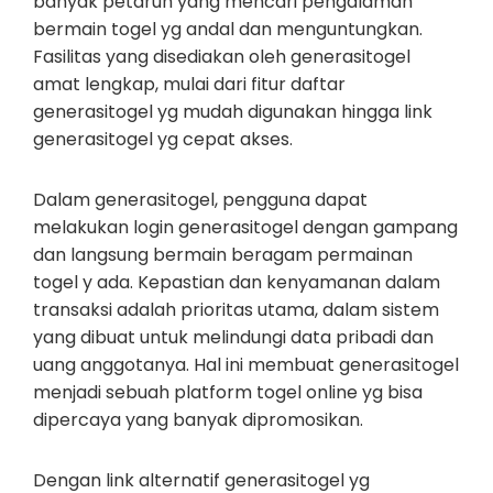
banyak petaruh yang mencari pengalaman
bermain togel yg andal dan menguntungkan.
Fasilitas yang disediakan oleh generasitogel
amat lengkap, mulai dari fitur daftar
generasitogel yg mudah digunakan hingga link
generasitogel yg cepat akses.
Dalam generasitogel, pengguna dapat
melakukan login generasitogel dengan gampang
dan langsung bermain beragam permainan
togel y ada. Kepastian dan kenyamanan dalam
transaksi adalah prioritas utama, dalam sistem
yang dibuat untuk melindungi data pribadi dan
uang anggotanya. Hal ini membuat generasitogel
menjadi sebuah platform togel online yg bisa
dipercaya yang banyak dipromosikan.
Dengan link alternatif generasitogel yg