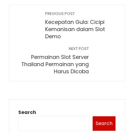
PREVIOUS POST
Kecepatan Gula: Cicipi
Kemanisan dalam Slot
Demo
NEXT POST
Permainan Slot Server
Thailand Permainan yang
Harus Dicoba
Search
Search