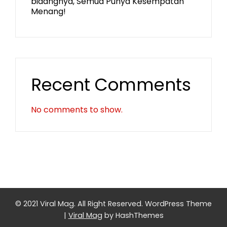
bidangnya, Semua Punya Kesempatan
Menang!
Recent Comments
No comments to show.
© 2021 Viral Mag. All Right Reserved.
WordPress Theme
|
Viral Mag
by HashThemes