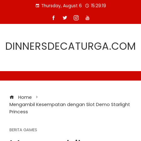
Skip
Thursday, August 6
15:29:20
to
content
DINNERSDECATURGA.COM
Home
Mengambil Kesempatan dengan Slot Demo Starlight
Princess
BERITA GAMES