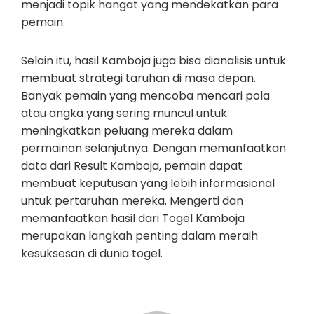
menjadi topik hangat yang mendekatkan para
pemain.
Selain itu, hasil Kamboja juga bisa dianalisis untuk
membuat strategi taruhan di masa depan.
Banyak pemain yang mencoba mencari pola
atau angka yang sering muncul untuk
meningkatkan peluang mereka dalam
permainan selanjutnya. Dengan memanfaatkan
data dari Result Kamboja, pemain dapat
membuat keputusan yang lebih informasional
untuk pertaruhan mereka. Mengerti dan
memanfaatkan hasil dari Togel Kamboja
merupakan langkah penting dalam meraih
kesuksesan di dunia togel.