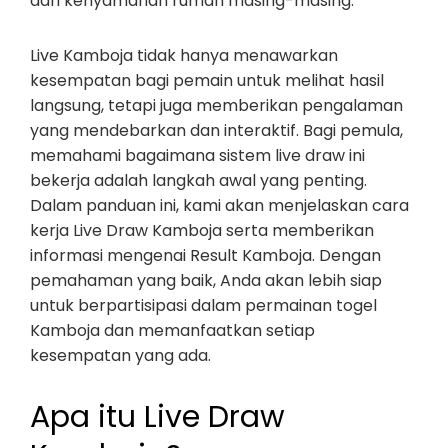
dari kenyamanan rumah masing-masing.
Live Kamboja tidak hanya menawarkan
kesempatan bagi pemain untuk melihat hasil
langsung, tetapi juga memberikan pengalaman
yang mendebarkan dan interaktif. Bagi pemula,
memahami bagaimana sistem live draw ini
bekerja adalah langkah awal yang penting.
Dalam panduan ini, kami akan menjelaskan cara
kerja Live Draw Kamboja serta memberikan
informasi mengenai Result Kamboja. Dengan
pemahaman yang baik, Anda akan lebih siap
untuk berpartisipasi dalam permainan togel
Kamboja dan memanfaatkan setiap
kesempatan yang ada.
Apa itu Live Draw