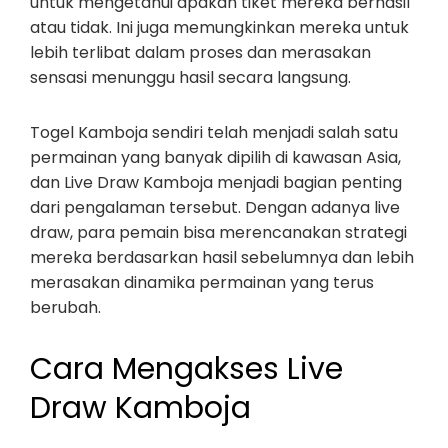
untuk mengetahui apakah tiket mereka berhasil
atau tidak. Ini juga memungkinkan mereka untuk
lebih terlibat dalam proses dan merasakan
sensasi menunggu hasil secara langsung.
Togel Kamboja sendiri telah menjadi salah satu
permainan yang banyak dipilih di kawasan Asia,
dan Live Draw Kamboja menjadi bagian penting
dari pengalaman tersebut. Dengan adanya live
draw, para pemain bisa merencanakan strategi
mereka berdasarkan hasil sebelumnya dan lebih
merasakan dinamika permainan yang terus
berubah.
Cara Mengakses Live
Draw Kamboja