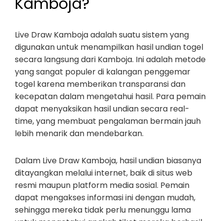
Kamboja?
Live Draw Kamboja adalah suatu sistem yang
digunakan untuk menampilkan hasil undian togel
secara langsung dari Kamboja. Ini adalah metode
yang sangat populer di kalangan penggemar
togel karena memberikan transparansi dan
kecepatan dalam mengetahui hasil. Para pemain
dapat menyaksikan hasil undian secara real-
time, yang membuat pengalaman bermain jauh
lebih menarik dan mendebarkan.
Dalam Live Draw Kamboja, hasil undian biasanya
ditayangkan melalui internet, baik di situs web
resmi maupun platform media sosial. Pemain
dapat mengakses informasi ini dengan mudah,
sehingga mereka tidak perlu menunggu lama