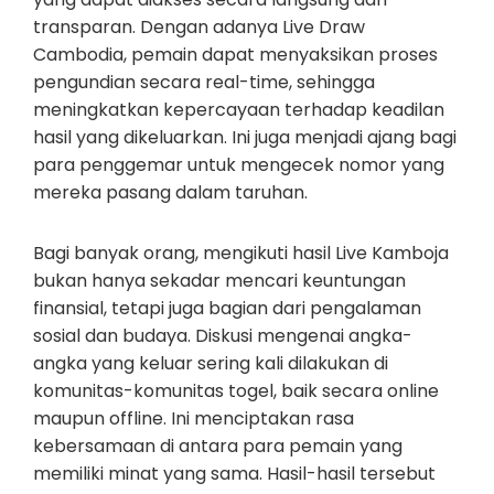
transparan. Dengan adanya Live Draw
Cambodia, pemain dapat menyaksikan proses
pengundian secara real-time, sehingga
meningkatkan kepercayaan terhadap keadilan
hasil yang dikeluarkan. Ini juga menjadi ajang bagi
para penggemar untuk mengecek nomor yang
mereka pasang dalam taruhan.
Bagi banyak orang, mengikuti hasil Live Kamboja
bukan hanya sekadar mencari keuntungan
finansial, tetapi juga bagian dari pengalaman
sosial dan budaya. Diskusi mengenai angka-
angka yang keluar sering kali dilakukan di
komunitas-komunitas togel, baik secara online
maupun offline. Ini menciptakan rasa
kebersamaan di antara para pemain yang
memiliki minat yang sama. Hasil-hasil tersebut