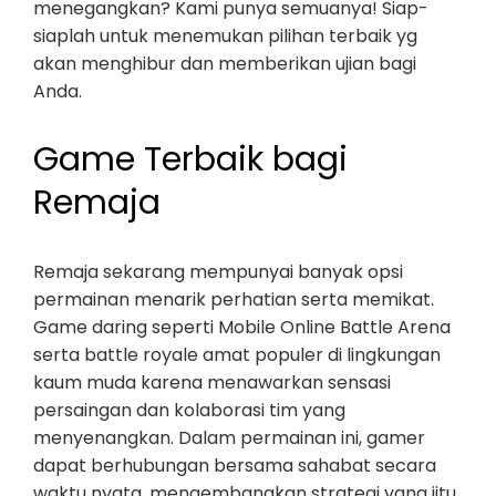
menegangkan? Kami punya semuanya! Siap-
siaplah untuk menemukan pilihan terbaik yg
akan menghibur dan memberikan ujian bagi
Anda.
Game Terbaik bagi
Remaja
Remaja sekarang mempunyai banyak opsi
permainan menarik perhatian serta memikat.
Game daring seperti Mobile Online Battle Arena
serta battle royale amat populer di lingkungan
kaum muda karena menawarkan sensasi
persaingan dan kolaborasi tim yang
menyenangkan. Dalam permainan ini, gamer
dapat berhubungan bersama sahabat secara
waktu nyata, mengembangkan strategi yang jitu,