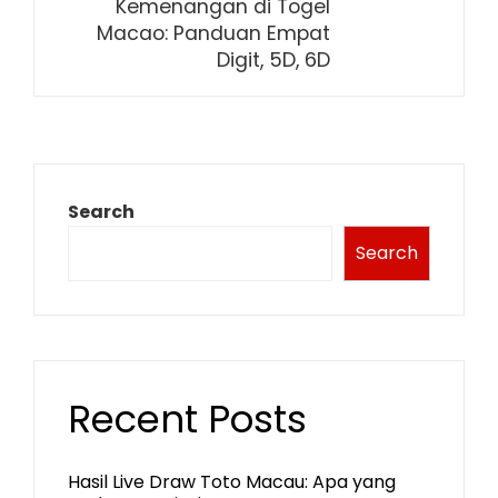
Kemenangan di Togel
Macao: Panduan Empat
Digit, 5D, 6D
Search
Search
Recent Posts
Hasil Live Draw Toto Macau: Apa yang