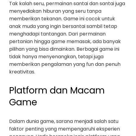
Tak kalah seru, permainan santai dan santai juga
menyediakan hiburan yang seru tanpa
memberikan tekanan. Game ini cocok untuk
anak muda yang ingin bersantai sambil tetap
menghadapi tantangan. Dari permainan
pertanian hingga game memasak, ada banyak
pilihan yang bisa dimainkan. Berbagai game ini
tidak hanya menyenangkan, tetapi juga
memberikan pengalaman yang fun dan penuh
kreativitas.
Platform dan Macam
Game
Dalam dunia game, sarana menjadi salah satu
faktor penting yang mempengaruhi eksperien