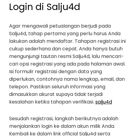
Login di Salju4d
Agar mengawali petualangan berjudi pada
Salju4d, tahap pertama yang perlu harus Anda
lakukan adalah mendaftar. Tahapan registrasi ini
cukup sederhana dan cepat. Anda hanya butuh
mengunjungi tautan resmi Salju4d, lalu mencari-
cari opsi registrasi yang ada pada halaman awal.
Isi formulir registrasi dengan data yang
diperlukan, contohnya nama lengkap, email, dan
telepon. Pastikan seluruh informasi yang
dimasukkan akurat supaya tidak terjadi
kesalahan ketika tahapan verifikasi.
salju4d
Sesudah registrasi, langkah berikutnya adalah
menjalankan login ke dalam akun milik Anda.
Kembali ke dalam link official Salju4d serta