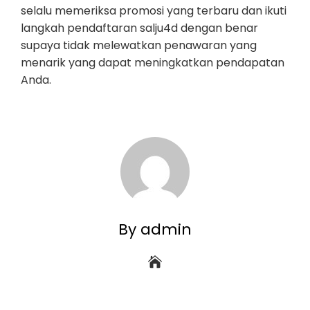
selalu memeriksa promosi yang terbaru dan ikuti
langkah pendaftaran salju4d dengan benar
supaya tidak melewatkan penawaran yang
menarik yang dapat meningkatkan pendapatan
Anda.
By admin