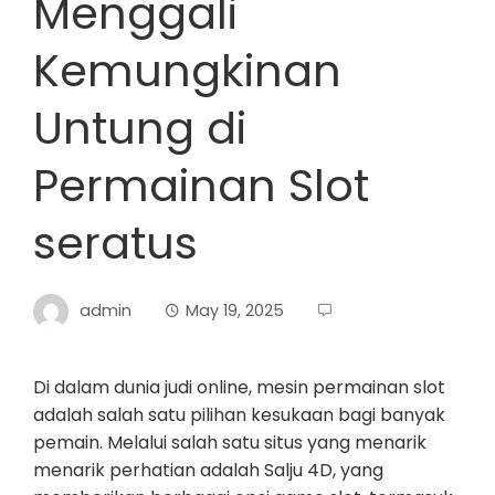
Menggali
Kemungkinan
Untung di
Permainan Slot
seratus
admin
May 19, 2025
Di dalam dunia judi online, mesin permainan slot
adalah salah satu pilihan kesukaan bagi banyak
pemain. Melalui salah satu situs yang menarik
menarik perhatian adalah Salju 4D, yang