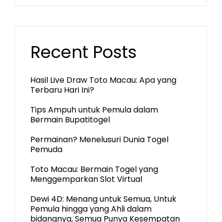
Recent Posts
Hasil Live Draw Toto Macau: Apa yang
Terbaru Hari Ini?
Tips Ampuh untuk Pemula dalam
Bermain Bupatitogel
Permainan? Menelusuri Dunia Togel
Pemuda
Toto Macau: Bermain Togel yang
Menggemparkan Slot Virtual
Dewi 4D: Menang untuk Semua, Untuk
Pemula hingga yang Ahli dalam
bidangnya, Semua Punya Kesempatan