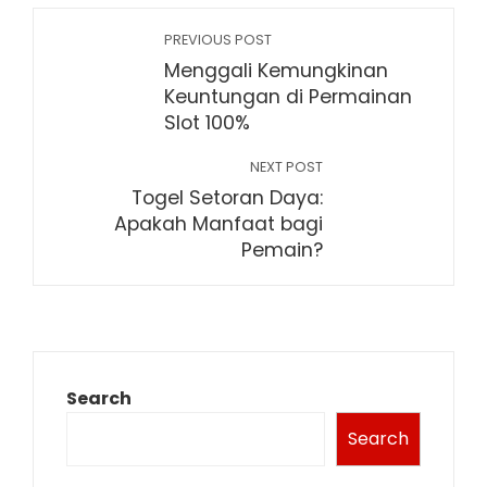
PREVIOUS POST
Menggali Kemungkinan
Keuntungan di Permainan
Slot 100%
NEXT POST
Togel Setoran Daya:
Apakah Manfaat bagi
Pemain?
Search
Search