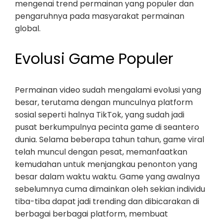
mengenai trend permainan yang populer dan
pengaruhnya pada masyarakat permainan
global.
Evolusi Game Populer
Permainan video sudah mengalami evolusi yang
besar, terutama dengan munculnya platform
sosial seperti halnya TikTok, yang sudah jadi
pusat berkumpulnya pecinta game di seantero
dunia. Selama beberapa tahun tahun, game viral
telah muncul dengan pesat, memanfaatkan
kemudahan untuk menjangkau penonton yang
besar dalam waktu waktu. Game yang awalnya
sebelumnya cuma dimainkan oleh sekian individu
tiba-tiba dapat jadi trending dan dibicarakan di
berbagai berbagai platform, membuat