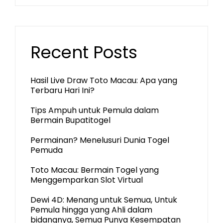
Recent Posts
Hasil Live Draw Toto Macau: Apa yang
Terbaru Hari Ini?
Tips Ampuh untuk Pemula dalam
Bermain Bupatitogel
Permainan? Menelusuri Dunia Togel
Pemuda
Toto Macau: Bermain Togel yang
Menggemparkan Slot Virtual
Dewi 4D: Menang untuk Semua, Untuk
Pemula hingga yang Ahli dalam
bidangnya, Semua Punya Kesempatan