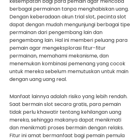
kesempatan bagi para pemain agar mencoba
berbagai permainan tanpa menghabiskan uang.
Dengan keberadaan akun trial slot, pecinta slot
dapat dengan mudah mengunjungi berbagai tipe
permainan dari pengembang lain dan
pengembang lain. Hal ini memberi peluang para
pemain agar mengeksplorasi fitur-fitur
permainan, memahami mekanisme, dan
menemukan kombinasi pemenang yang cocok
untuk mereka sebelum memutuskan untuk main
dengan uang uang real.
Manfaat lainnya adalah risiko yang lebih rendah.
Saat bermain slot secara gratis, para pemain
tidak perlu khawatir tentang kehilangan uang
mereka, sehingga makanya dapat menikmati
dan menikmati proses bermain dengan relaks.
Fitur ini amat bermanfaat bagi pemain pemula