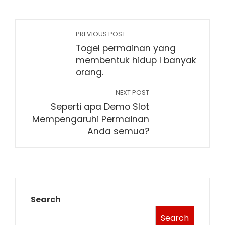
PREVIOUS POST
Togel permainan yang
membentuk hidup l banyak
orang.
NEXT POST
Seperti apa Demo Slot
Mempengaruhi Permainan
Anda semua?
Search
Search