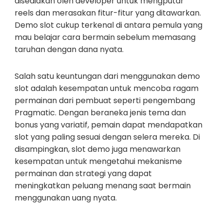
disediakan oleh developer untuk mengputar
reels dan merasakan fitur-fitur yang ditawarkan.
Demo slot cukup terkenal di antara pemula yang
mau belajar cara bermain sebelum memasang
taruhan dengan dana nyata.
Salah satu keuntungan dari menggunakan demo
slot adalah kesempatan untuk mencoba ragam
permainan dari pembuat seperti pengembang
Pragmatic. Dengan beraneka jenis tema dan
bonus yang variatif, pemain dapat mendapatkan
slot yang paling sesuai dengan selera mereka. Di
disampingkan, slot demo juga menawarkan
kesempatan untuk mengetahui mekanisme
permainan dan strategi yang dapat
meningkatkan peluang menang saat bermain
menggunakan uang nyata.