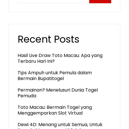
Recent Posts
Hasil Live Draw Toto Macau: Apa yang
Terbaru Hari Ini?
Tips Ampuh untuk Pemula dalam
Bermain Bupatitogel
Permainan? Menelusuri Dunia Togel
Pemuda
Toto Macau: Bermain Togel yang
Menggemparkan Slot Virtual
Dewi 4D: Menang untuk Semua, Untuk