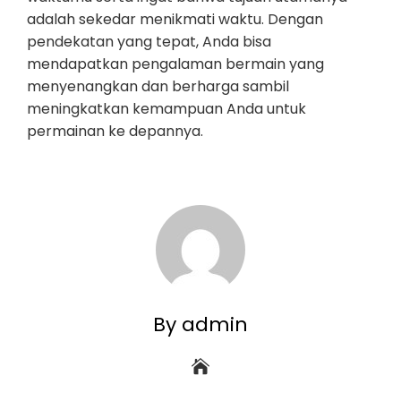
adalah sekedar menikmati waktu. Dengan
pendekatan yang tepat, Anda bisa
mendapatkan pengalaman bermain yang
menyenangkan dan berharga sambil
meningkatkan kemampuan Anda untuk
permainan ke depannya.
By admin